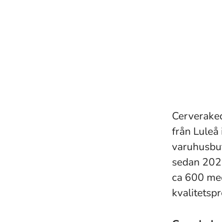
Cerveraked
från Luleå 
varuhusbut
sedan 202
ca 600 med
kvalitetsp