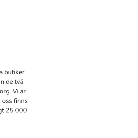
a butiker
en de två
rg. Vi är
oss finns
gt 25 000