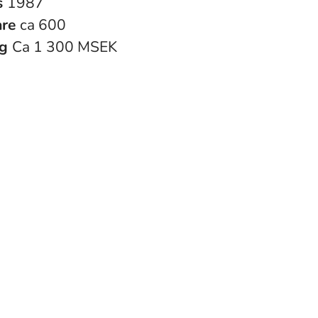
s
1987
are
ca 600
ng
Ca 1 300 MSEK