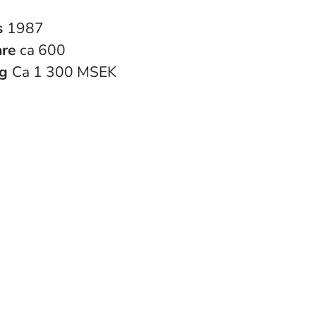
s
1987
are
ca 600
ng
Ca 1 300 MSEK