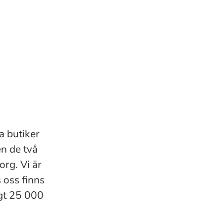
a butiker
en de två
rg. Vi är
oss finns
gt 25 000