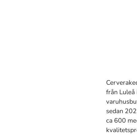
Cerveraked
från Luleå 
varuhusbut
sedan 202
ca 600 med
kvalitetsp