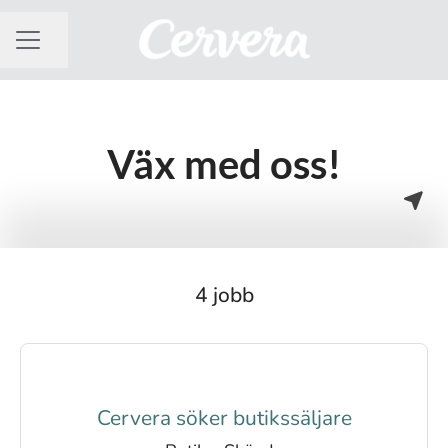
Dela sidan
KARRIÄRMENY
Väx med oss!
4 jobb
Cervera söker butikssäljare