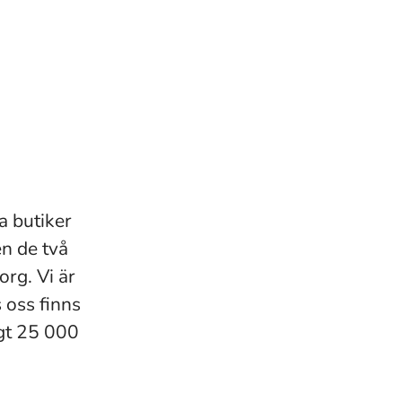
a butiker
en de två
rg. Vi är
oss finns
gt 25 000