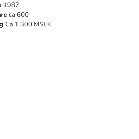
s
1987
are
ca 600
ng
Ca 1 300 MSEK