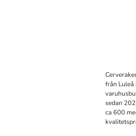
Cerveraked
från Luleå 
varuhusbut
sedan 202
ca 600 med
kvalitetsp