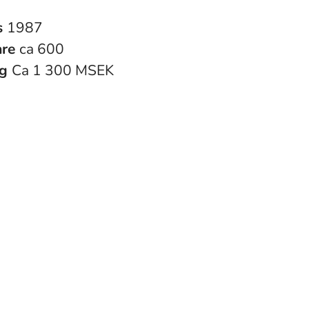
s
1987
are
ca 600
ng
Ca 1 300 MSEK