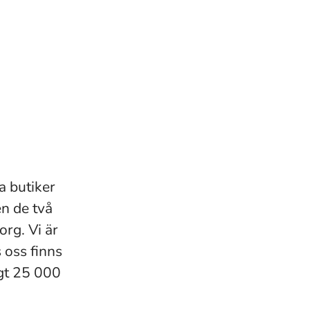
a butiker
en de två
rg. Vi är
oss finns
gt 25 000