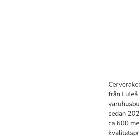
Cerveraked
från Luleå 
varuhusbut
sedan 202
ca 600 med
kvalitetsp