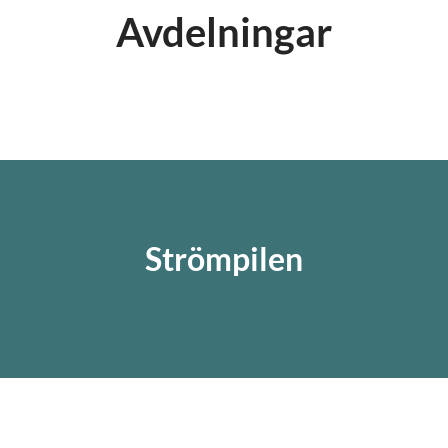
Avdelningar
Huvudkontor
Butik
Strömpilen