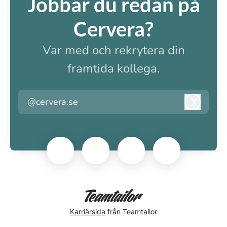
Jobbar du redan på
Cervera?
Var med och rekrytera din
framtida kollega.
@cervera.se
Logga i
Karriärsida
från Teamtailor