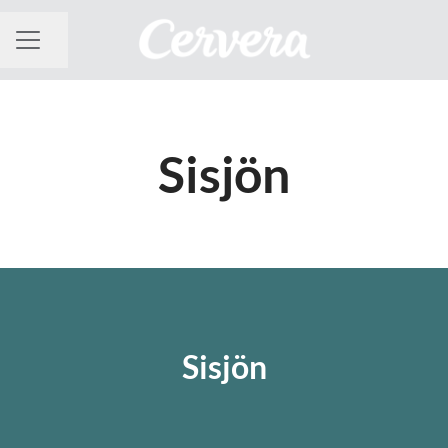
Dela sidan
KARRIÄRMENY
Sisjön
Sisjön