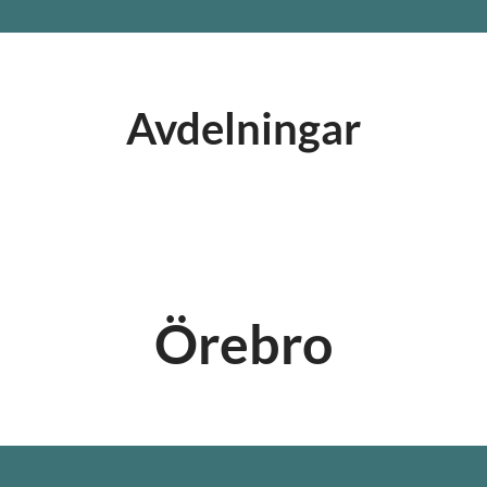
Avdelningar
Huvudkontor
Butik
Örebro