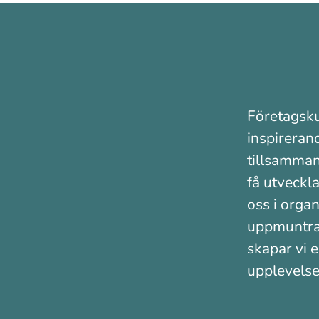
Företagsku
inspireran
tillsamman
få utveckl
oss i organ
uppmuntran
skapar vi e
upplevelse