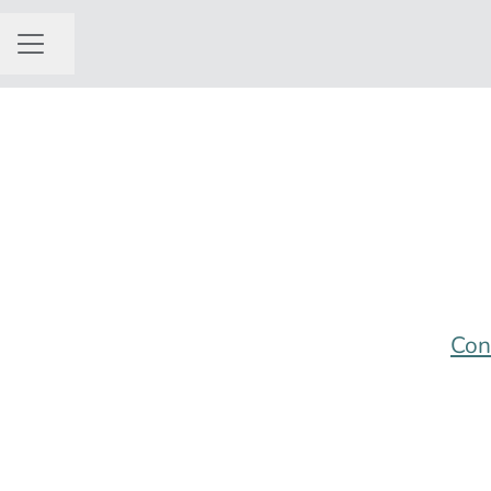
Dela sidan
KARRIÄRMENY
Con