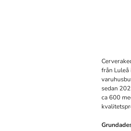
Cerveraked
från Luleå 
varuhusbut
sedan 202
ca 600 med
kvalitetsp
Grundade