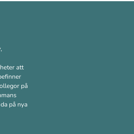
,
heter att
befinner
kollegor på
ammans
juda på nya