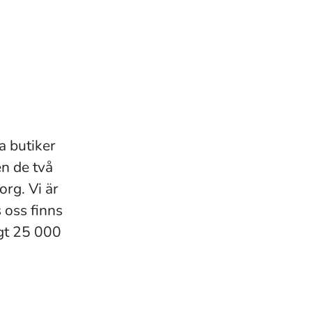
a butiker
en de två
rg. Vi är
oss finns
gt 25 000