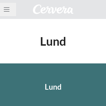
Dela sidan
KARRIÄRMENY
Lund
Lund