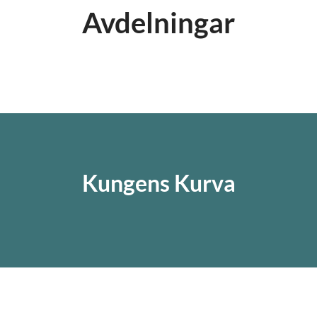
Avdelningar
Huvudkontor
Butik
Kungens Kurva