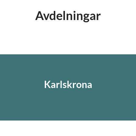
Avdelningar
Huvudkontor
Butik
Karlskrona