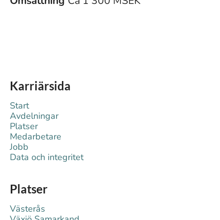
Omsättning
Ca 1 300 MSEK
Karriärsida
Start
Avdelningar
Platser
Medarbetare
Jobb
Data och integritet
Platser
Västerås
Växjö Samarkand