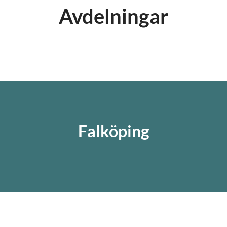
Avdelningar
Huvudkontor
Butik
Falköping