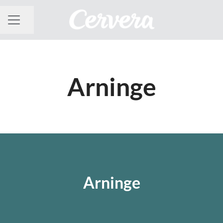
Dela sidan
KARRIÄRMENY
Arninge
Arninge